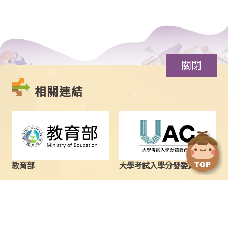
關閉
相關連結
點
點
擊
擊
切
切
換
換
教育部
大學考試入學分發委員會
到
到
上
下
一
一
張
張
圖
圖
最新消息
學士班