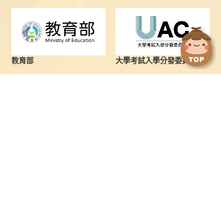
點
點
擊
擊
切
切
換
換
教育部
大學考試入學分發委員會
到
到
上
下
一
一
張
張
圖
圖
最新消息
學士班
片
片
學士班
繁星推薦
碩士班
申請入學
博士班
向日葵聯合招生(申請入學管
道)
境外生及新住民
分發入學
特殊選才
台聯大轉學考