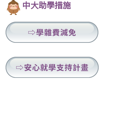
中大助學措施
外
各
項
獎
助
學
連
金
結
(另
至
開
學
新
雜
視
費
連
窗)
減
結
免
至
(另
安
開
心
新
就
視
學
窗)
支
持