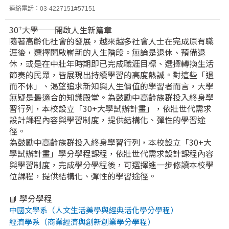
連絡電話：03-4227151#57151
+
30
大學──開啟人生新篇章
隨著高齡化社會的發展，越來越多社會人士在完成原有職
涯後，選擇開啟嶄新的人生階段。無論是退休、預備退
休，或是在中壯年時期即已完成職涯目標、選擇轉換生活
節奏的民眾，皆展現出持續學習的高度熱誠。對這些「退
而不休」、渴望追求新知與人生價值的學習者而言，大學
無疑是最適合的知識殿堂。為鼓勵中高齡族群投入終身學
習行列，本校設立「30+大學試辦計畫」，依壯世代需求
設計課程內容與學習制度，提供結構化、彈性的學習途
徑。
為鼓勵中高齡族群投入終身學習行列，本校設立「30+大
學試辦計畫」學分學程課程，依壯世代需求設計課程內容
與學習制度，完成學分學程後，可選擇進一步修讀本校學
位課程，提供結構化、彈性的學習途徑。
📘 學分學程
中國文學系（人文生活美學與經典活化學分學程）
經濟學系（商業經濟與創新創業學分學程）