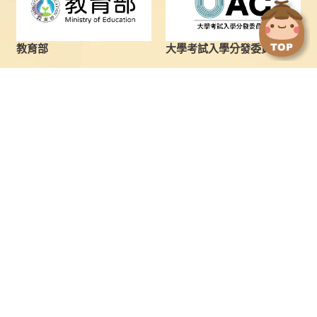
擊
擊
切
切
換
換
教育部
大學考試入學分發委員會
到
到
上
下
一
一
張
張
圖
圖
最新消息
學士班
片
片
學士班
繁星推薦
碩士班
申請入學
博士班
向日葵聯合招生(申請入學管
道)
境外生及新住民
分發入學
特殊選才
台聯大轉學考
四技二專招生
運動績優