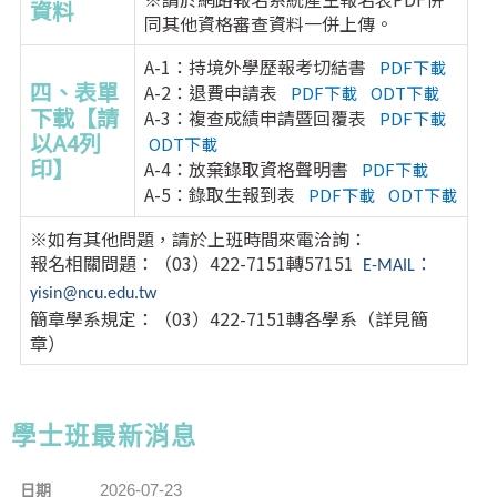
資料
同其他資格審查資料一併上傳。
A-1：持境外學歷報考切結書
PDF下載
四、表單
A-2：退費申請表
PDF下載
ODT下載
下載【請
A-3：複查成績申請暨回覆表
PDF下載
以A4列
ODT下載
印】
A-4：放棄錄取資格聲明書
PDF下載
A-5：錄取生報到表
PDF下載
ODT下載
※如有其他問題，請於上班時間來電洽詢：
報名相關問題：（03）422-7151轉57151
E-MAIL
：
yisin@ncu.edu.tw
簡章學系規定：（03）422-7151轉各學系（詳見簡
章）
學士班最新消息
2026-07-23