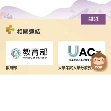
關閉
相關連結
點
點
擊
擊
切
切
換
換
教育部
大學考試入學分發委員會
到
到
上
下
一
一
張
張
圖
圖
最新消息
學士班
片
片
學士班
繁星推薦
碩士班
申請入學