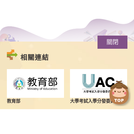
關閉
相關連結
點
點
擊
擊
切
切
換
換
教育部
大學考試入學分發委員會
到
到
上
下
一
一
張
張
圖
圖
最新消息
學士班