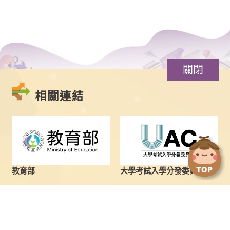
關閉
相關連結
點
點
擊
擊
切
切
換
換
教育部
大學考試入學分發委員會
到
到
上
下
一
一
張
張
圖
圖
最新消息
學士班