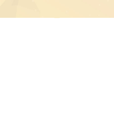
學分發委員會
技專校院招生委員會聯合會
碩士班
博士班
碩士班甄試
博士班甄試
碩士班考試
博士班考試