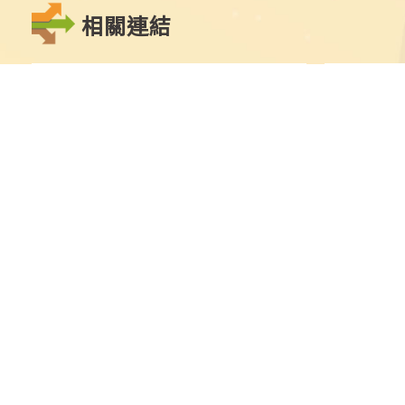
相關連結
點
擊
切
換
到
上
教育部
大學考試入
一
張
圖
片
最新消息
學士班
學士班
繁星推薦
碩士班
申請入學