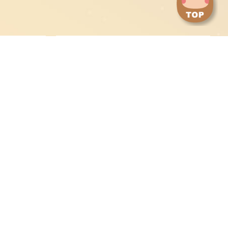
點
擊
切
換
到
下
身心障礙甄試委員會
一
張
圖
片
永續與綠能科技研究
境外生及新住民
學院
僑生及港澳生
陸生申請