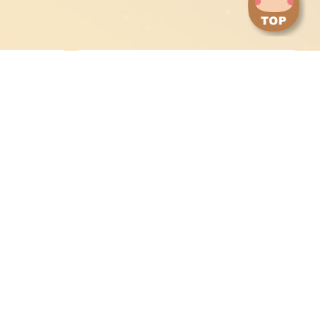
點
擊
切
換
到
下
身心障礙甄試委員會
一
張
圖
片
永續與綠能科技研究
境外生及新住民
學院
僑生及港澳生
陸生申請