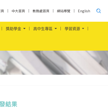
搜
首頁
中大首頁
教務處首頁
網站導覽
English
尋......
獎助學金
高中生專區
學習資源
分發結果