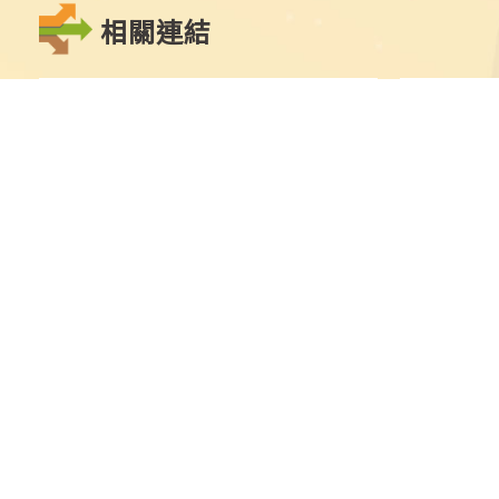
相關連結
點
擊
切
換
到
上
教育部
大學考試入
一
張
圖
片
最新消息
學士班
學士班
繁星推薦
碩士班
申請入學