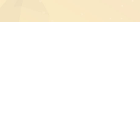
學分發委員會
技專校院招生委員會聯合會
碩士班
博士班
碩士班甄試
博士班甄試
碩士班考試
博士班考試