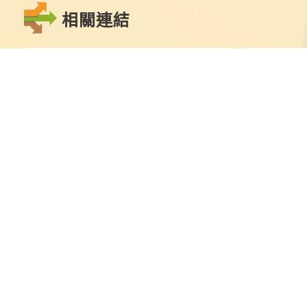
相關連結
點
擊
切
換
到
上
教育部
大學考試入
一
張
圖
片
最新消息
學士班
學士班
繁星推薦
碩士班
申請入學