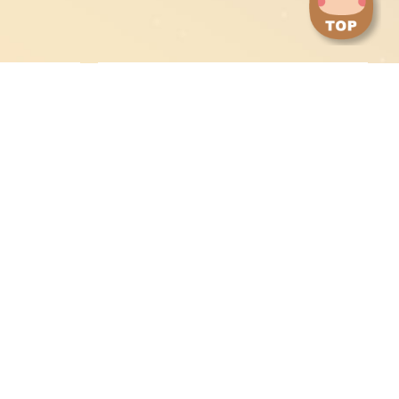
點
擊
切
換
到
下
身心障礙甄試委員會
一
張
圖
片
永續與綠能科技研究
境外生及新住民
學院
僑生及港澳生
陸生申請