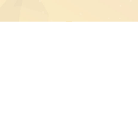
學分發委員會
技專校院招生委員會聯合會
碩士班
博士班
碩士班甄試
博士班甄試
碩士班考試
博士班考試