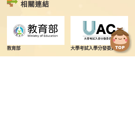
相關連結
點
點
擊
擊
切
切
換
換
教育部
大學考試入學分發委員會
到
到
上
下
一
一
張
張
圖
圖
最新消息
學士班
片
片
學士班
繁星推薦
碩士班
申請入學
博士班
向日葵聯合招生(申請入學管
道)
境外生及新住民
分發入學
特殊選才